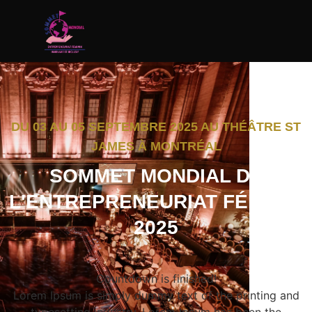
DU 03 AU 05 SEPTEMBRE 2025 AU THÉÂTRE ST
JAMES À MONTRÉAL
SOMMET MONDIAL DE
L'ENTREPRENEURIAT FÉMININ
2025
Countdown is finished!
Lorem Ipsum is simply dummy text of the printing and
typesetting industry. Lorem Ipsum has been the