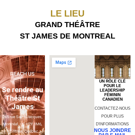
LE LIEU
GRAND THÉÂTRE
ST JAMES DE MONTREAL
REACH US
UN RÔLE CLÉ
POUR LE
Se rendre au
LEADERSHIP
FÉMININ
Théâtre St
CANADIEN
James
CONTACTEZ-NOUS
POUR PLUS
265 rue Saint-Jacques,
Montréal, QC H2Y 1M6,
D'INFORMATIONS
NOUS JOINDRE
Montréal, Québec